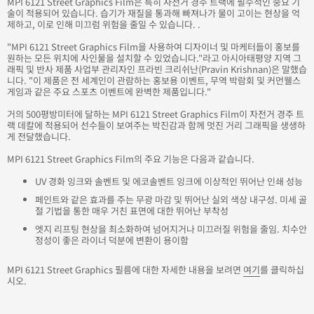
MPI 6121 Street Graphics Film은 특히 자전거 경주 트랙에 필수적인 중요 기
술이 적용되어 있습니다. 습기가 재질을 통과해 빠져나가 물이 고이는 현상을 억
제하고, 이로 인해 미끄럼 위험을 줄일 수 있습니다. .
"MPI 6121 Street Graphics Film을 사용하여 디자이너 및 마케터들이 홍보를
원하는 모든 위치에 사인물을 설치할 수 있었습니다."라고 아시아태평양 지역 그
래픽 및 반사 제품 사업부 관리자인 프라빈 크리쉬난(Pravin Krishnan)은 말했습
니다. "이 제품은 전 세계인이 관람하는 홍보용 이벤트, 무역 박람회 및 커먼웰스
게임과 같은 주요 스포츠 이벤트에 완벽한 제품입니다."
거의 500평방미터에 달하는 MPI 6121 Street Graphics Film이 자전거 경주 트
랙 데칼에 적용되어 선수들이 보여주는 박진감과 함께 멋진 거리 그래픽을 생생하
게 전달했습니다.
MPI 6121 Street Graphics Film의 주요 기능은 다음과 같습니다.
UV 경화 잉크와 솔벤트 및 에코솔벤트 잉크에 이상적인 뛰어난 인쇄 성능
페인트와 같은 효과를 주는 무광 마감 및 뛰어난 실외 색상 내구성. 미세 골
절 기법을 통한 매우 거친 표면에 대한 뛰어난 부착성
엣지 리프팅 현상을 최소화하여 넘어지거나 미끄러질 위험을 줄임. 치수안
정성이 좋은 라이너 덕분에 변환이 용이함
MPI 6121 Street Graphics 필름에 대한 자세한 내용을 보려면
여기
를 클릭하십
시오.