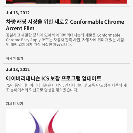
기네스 세계 기록을 세운 에이버리데니슨의 학교 지원 프로그램
Jul 13, 2012
매장 새단장을 위해 새로 디자인
차량 래핑 시장을 위한 새로운 Conformable Chrome
Accent Film
중국에 진출한 차량 래핑
강렬하고 세밀한 장식에 있어서 에이버리데니슨의 새로운 Conformable
Chrome Easy Apply RS™는 자동차 판촉 사원, 자동차에 취미가 있는 사람
및 래핑 업체에게 가장 적절한 제품입니다.
최고의 승부를 위한 노력
자세히 보기
한국의 새로운 인테리어 디자인 트렌드
Jul 13, 2012
에이버리데니슨, 북아시아태평양 머티리얼 그룹 부사장 겸 총괄 매
에이버리데니슨 ICS 보장 프로그램 업데이트
니저에 Roger Machado 임명
75년 동안 에이버리데니슨은 디자인, 엔지니어링 및 고품질/고성능 제품의 제
조 분야에서의 혁신으로 명성을 쌓아왔습니다.
에이버리데니슨, 하니타코팅社 인수 완료
자세히 보기