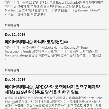
에이버리데니슨은 2017년 1월 1일부로 Roger Machado를 북아시아태평양
360 Wraps에 틈새 시장 성공을 가져다 준 헬멧 래핑
머티리얼 그룹의 새 부사장 겸 총괄 매니저로 임명했습니다. Roger
Machado는 2017년 1월 말에 에이버리데니슨을 떠나는 Carmen Chua의
자리를 대신하게 될 예정입니다.
7년 간의 성공적인 파트너십을 이어가고 있는 Triple Eight Race
Engineering과 에이버리데니슨
자세히 보기
BMW 소유자와의 만남
Dec 12, 2016
Brad Jones Racing 파트너십
에이버리데니슨 하니타 코팅社 인수
에이버리데니슨 주식회사가 Kibbutz Hanita Coatings와 Tene
Facebook 페이지와 Supreme Wrapping Film 래핑 이벤트 당첨
Investment Funds 로부터 특수필름 및 라미네이팅 점착 소재 제조사인
자
Hanita Coatings를 잠정 7천5백만 달러에 인수하는 데 동의했다고 발표했
다.
남아프리카 공화국에서의 새로운 대중교통 비즈니스 기회
자세히 보기
독창적인 "수중 세계" 제작
Dec 05, 2016
에이버리데니슨, APEX사와 풍력에너지 전력구매계약
럭비 월드컵에서 길 안내
체결2025년 환경목표 달성을 향한 진일보
라벨링 및 패키징 소재 분야의 세계적인 기업 에이버리데니슨이 Apex Clean
바로 래핑입니다. 제네바 소방대는 사다리 소방차의 외관을 바꿨습
Energy와 풍력에너지 구매 계약을 체결했다. 이는동사의 미국 소재 생산 시
니다.
설에서 배출되는 온실가스를 50%까지 감축하기 위한 것으로,재생에너지와