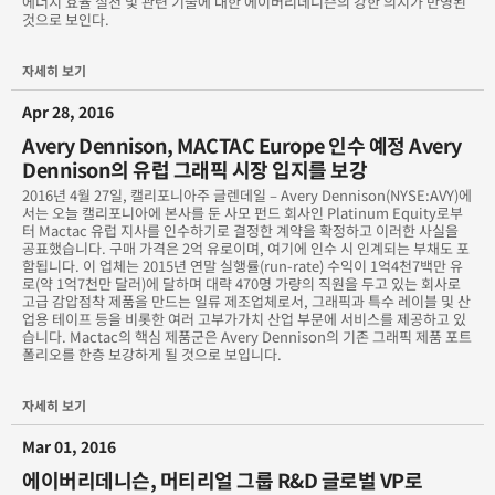
에너지 효율 실천 및 관련 기술에 대한 에이버리데니슨의 강한 의지가 반영된
것으로 보인다.
쉽게 시선을 사로잡을 수 있는 바닥 그래픽
업그레이드해보십시오! 기술을 개선하고 창의력에 영감을 불어넣
자세히 보기
는 새로운 에이버리 2012 워크샵
Apr 28, 2016
에이버리 900 Supercast EA LTR
Avery Dennison, MACTAC Europe 인수 예정 Avery
Dennison의 유럽 그래픽 시장 입지를 보강
에이버리 그래픽 아카데미 - 건축 모듈
2016년 4월 27일, 캘리포니아주 글렌데일 – Avery Dennison(NYSE:AVY)에
서는 오늘 캘리포니아에 본사를 둔 사모 펀드 회사인 Platinum Equity로부
터 Mactac 유럽 지사를 인수하기로 결정한 계약을 확정하고 이러한 사실을
에이버리데니슨 ICS 보장 프로그램 업데이트
공표했습니다. 구매 가격은 2억 유로이며, 여기에 인수 시 인계되는 부채도 포
함됩니다. 이 업체는 2015년 연말 실행률(run-rate) 수익이 1억4천7백만 유
로(약 1억7천만 달러)에 달하며 대략 470명 가량의 직원을 두고 있는 회사로
에이버리데니슨 MPI 필름을 사용하는 HP Scitex
고급 감압점착 제품을 만드는 일류 제조업체로서, 그래픽과 특수 레이블 및 산
업용 테이프 등을 비롯한 여러 고부가가치 산업 부문에 서비스를 제공하고 있
에이버리데니슨의 새로운 MPI 2006 Hi-Tack 제품은 강력한 점착
습니다. Mactac의 핵심 제품군은 Avery Dennison의 기존 그래픽 제품 포트
력으로 인해 안심하고 사용할 수 있습니다.
폴리오를 한층 보강하게 될 것으로 보입니다.
에이버리데니슨의 새로운 Supreme Wrapping Film
자세히 보기
Mar 01, 2016
에이버리데니슨의 컬러 매칭 서비스 업데이트
에이버리데니슨, 머티리얼 그룹 R&D 글로벌 VP로