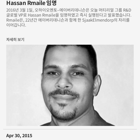
Hassan Rmaile 임명
에이버리 번들 및 가치 팩으로 비용 절감
2016년 3월 1일, 오하이오멘토–에이버리데니슨은 오늘 머티리얼 그룹 R&D
글로벌 VP로 Hassan Rmaile을 임명하였고 즉시 실행된다고 발표했습니다.
차량 래핑 시장을 위한 새로운 Conformable Chrome Accent
Rmaile은, 22년간 에이버리데니슨과 함께 한 SjaakElmendorp의 자리를
Film
이어갑니다.
학생들이 사용하는 공간의 리노베이션을 지원한 에리버리데니슨
자세히 보기
2011 세계 태양열 자동차 경주 대회에 출전한 래핑카
33가지 색상으로 제공되는 에이버리데니슨 수프림 래핑 필름
(Supreme Wrapping Film)
Avery 900 Supercast Film을 사용한 멋진 지붕 디자인
ESPN의 RISE UP TV 쇼에서 주목 받은 에이버리데니슨 미디어 제
품
G20의 서울 방문을 환영하는 대대적인 윈도우 그래픽
G20의 서울 방문을 환영하는 대대적인 윈도우 그래픽
Apr 30, 2015