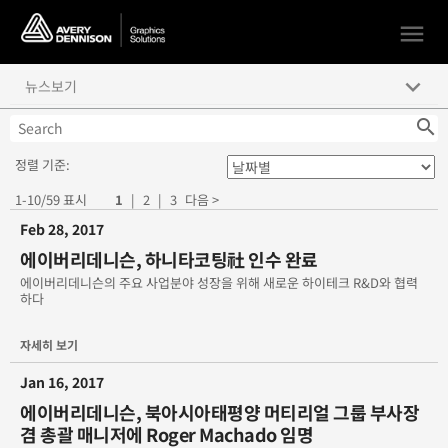
menu
keyboard_arrow_down
뉴스보기
search
에이버리데니슨 하니타 코팅社 인수
정렬 기준:
에이버리데니슨, APEX사와 풍력에너지 전력구매계약 체결2025년
환경목표 달성을 향한 진일보
1-10/59 표시
1
|
2
|
3
다음 >
Feb 28, 2017
Avery Dennison, MACTAC Europe 인수 예정 Avery Dennison
의 유럽 그래픽 시장 입지를 보강
에이버리데니슨, 하니타코팅社 인수 완료
에이버리데니슨의 주요 사업분야 성장을 위해 새로운 하이테크 R&D와 협력
에이버리데니슨, 머티리얼 그룹 R&D 글로벌 VP로 Hassan
하다
Rmaile 임명
자세히 보기
에이버리데니슨, 머티리얼 그룹 본사 사장으로 조지스 그라바니스
임명
Jan 16, 2017
에이버리데니슨, 북아시아태평양 머티리얼 그룹 부사장
"Win a Year of Avery" 경합 이벤트의 모든 당첨자를 위한 축하
겸 총괄 매니저에 Roger Machado 임명