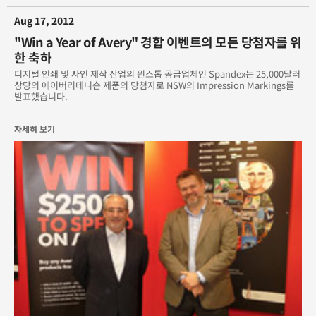
Aug 17, 2012
세포라(Sephora)의 미용 긴급 서비스
"Win a Year of Avery" 경합 이벤트의 모든 당첨자를 위
에이버리의 뛰어난 래핑 기술로 더욱 가치를 더한 세계에서 가장 비
한 축하
싼 스포츠카
디지털 인쇄 및 사인 제작 산업의 원스톱 공급업체인 Spandex는 25,000달러
상당의 에이버리데니슨 제품의 당첨자로 NSW의 Impression Markings를
예술적 감각을 불어넣은 지하철
발표했습니다.
온라인 에이버리 그래픽 아카데미 개설
자세히 보기
중국 광발은행(Guangfa Bank)의 새 단장을 지원한 에이버리데니
슨
중장비 기계의 화려한 변신
지구 온난화로 인해 옥외 그래픽 시장의 기회 확대
창의적 인테리어의 사무실
획기적인 온라인 툴을 활용하여 이상적인 차량 그래픽 제품 선택