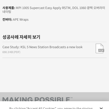
into the Sea
사용제품:
MPI 1005 Supercast Easy Apply RSTM, DOL 1060 광택 오버라미
네이팅
Brand New World: A Change that's Sure to Stick
컨버터:
APE Wraps
Enhancing a Community
성공사례 자세히 보기
Case Study: KSL 5 News Station Broadcasts a new look
690.3 KB (PDF)
By clicking “Accept All Cookies”, you agree to the storing