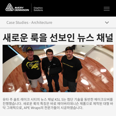
menu
keyboard_arrow_down
Case Studies - Architecture
새로운 룩을 선보인 뉴스 채널
KSL 5 News Station Broadcasts a New Look
Dallara IndyCar Factory Starts Engines with New Graphics
Center for Architecture Foundation
ESPN’s RISE UP
No Naked Furniture!
Every Color of the Rainbow
유타 주 솔트 레이크 시티의 뉴스 채널 KSL 5는 첨단 기술을 동반한 메이크오버를
Peak Performance
진행했습니다. 새로운 룩의 특징은 바로 에이버리데니슨 제품으로 제작된 대형 바
닥 그래픽으로, APE Wraps의 전문가들이 시공하였습니다.
New Environmental Graphics take the Santiago Sharks