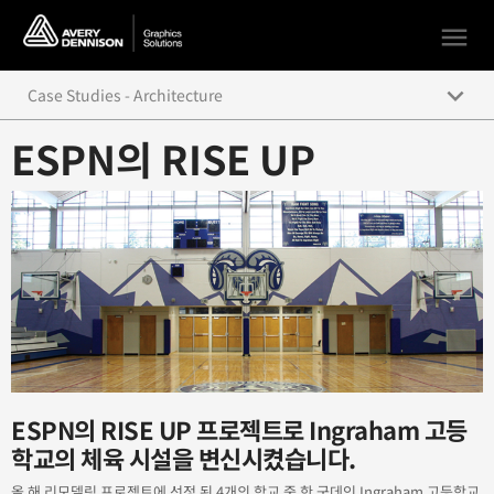
menu
keyboard_arrow_down
Case Studies - Architecture
ESPN의 RISE UP
KSL 5 News Station Broadcasts a New Look
Dallara IndyCar Factory Starts Engines with New Graphics
Center for Architecture Foundation
ESPN’s RISE UP
No Naked Furniture!
Every Color of the Rainbow
ESPN의 RISE UP 프로젝트로 Ingraham 고등
Peak Performance
학교의 체육 시설을 변신시켰습니다.
New Environmental Graphics take the Santiago Sharks
올 해 리모델링 프로젝트에 선정 된 4개의 학교 중 한 군데인 Ingraham 고등학교