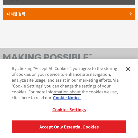
keyboard_arrow_right
대리점 검색
By clicking “Accept All Cookies”, you agree to the storing
of cookies on your device to enhance site navigation,
analyze site usage, and assist in our marketing efforts. Via
'Cookie Settings' you can change the settings of your
cookies. For more information about the cookies we use,
click here to read our
Cookie Notice
AveryDennison.com
법적 및 개인정보보호 공지
사이트 맵
쿠키 정책
Cookies Settings
GDPR 성명서
Accept Only Essential Cookies
공유