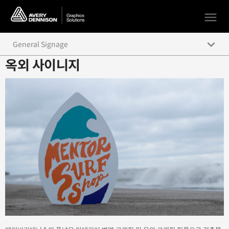
menu
keyboard_arrow_down
General Signage
옥외 사이니지
Indoor Signage
Outdoor Signage
Illuminated Signage
Wayfinding