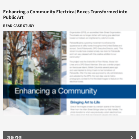
Enhancing a Community Electrical Boxes Transformed into
Public Art
READ CASE STUDY
keyboard_arrow_right
제품 검색