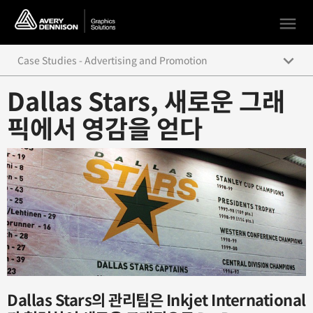
menu
keyboard_arrow_down
Case Studies - Advertising and Promotion
Dallas Stars, 새로운 그래
Beauty and the Beast
픽에서 영감을 얻다
Showstopper
Dallas Stars Inspired by New Graphics
Mac Tools-Tricked-Out and Wrap-Ready
Thinking Beyond Meaning with “New Business”
Dressed to the Nines
The Power of Purple
Dallas Stars의 관리팀은 Inkjet International
Taking Gyms to the Next Level with Avery Dennison Vinyl