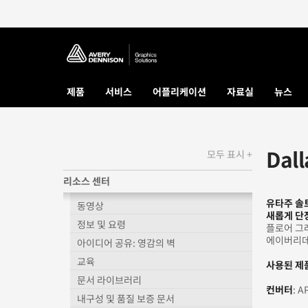
제품
서비스
어플리케이션
자료실
뉴스
Dal
모두 표시 +
리소스 센터
유타주 솔
동영상
새롭게 단
정보 및 요령
플로어 그래
에이버리데
아이디어 공유: 영감의 벽
교육
사용된 제
문서 라이브러리
컨버터
: A
내구성 및 품질 보증 문서