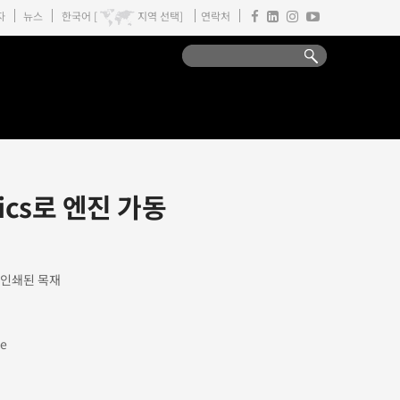
자
뉴스
한국어 [
지역 선택]
연락처
phics로 엔진 가동
 인쇄된 목재
te