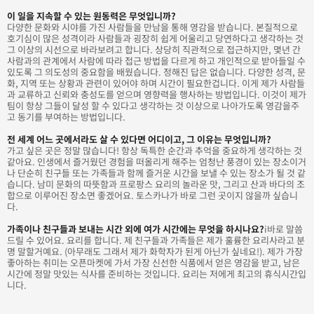
이 일을 지속할 수 있는 원동력은 무엇입니까?
다양한 문화와 시야를 가진 사람들을 만남을 통해 영감을 받습니다. 본질적으로
호기심이 많은 성격이라 사람들과 굉장히 쉽게 어울리고 당연하다고 생각하는 것
그 이상의 시선으로 바라보려고 합니다. 상당히 직관적으로 접근하지만, 몇년 간
사람과의 관계에서 사람에 따라 접근 방법을 다르게 하고 개인적으로 받아들일 수
있도록 그 의도성의 중요함을 배웠습니다. 정해진 답은 없습니다. 다양한 성격, 문
화, 지역 또는 상황과 관련이 있어야 하며 시간이 필요한겁니다. 이게 제가 사람들
과 교류하고 신뢰와 충성도를 얻으며 영향력을 행사하는 방법입니다. 이것이 제가
팀이 항상 그들이 달성 할 수 있다고 생각하는 것 이상으로 나아가도록 영감을주
고 동기를 부여하는 방법입니다.
전 세계 어느 곳에서라도 살 수 있다면 어디이고, 그 이유는 무엇입니까?
가고 싶은 곳은 정말 많습니다! 항상 독특한 순간과 추억을 중요하게 생각하는 것
같아요. 인생에서 즐거웠던 경험을 떠올리게 해주는 엄청난 풍경이 있는 장소이거
나 단순히 친구들 또는 가족들과 함께 즐거운 시간을 보낼 수 있는 장소가 될 것 같
습니다. 남미 문화의 따뜻함과 프로팡스 요리의 놀라운 맛, 그리고 산과 바다의 조
합으로 이루어진 장소면 좋겠어요. 토스카나가 바로 그런 곳이지 않을까 싶습니
다.
가족이나 친구들과 보내는 시간 외에 여가 시간에는 무엇을 하시나요?
i바로 말씀
드릴 수 있어요. 요리를 합니다. 제 친구들과 가족들은 제가 훌륭한 요리사라고 분
명 말할거예요. (아무래도 그래서 제가 화학자가 된게 아닌가 싶네요!). 제가 가장
좋아하는 취미는 오픈마켓에 가서 가장 신선한 식품에서 얻은 영감을 받고, 남은
시간에 정말 맛있는 식사를 준비하는 것입니다. 요리는 저에게 최고의 휴식시간입
니다.