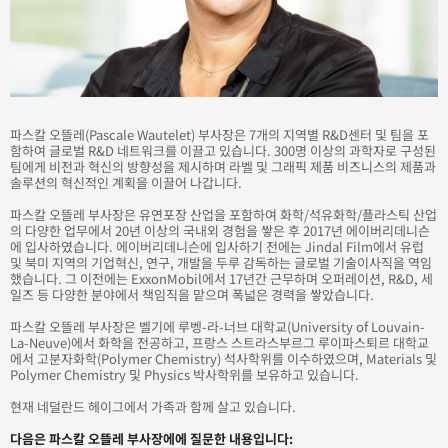
파스칼 오뜰레(Pascale Wautelet) 부사장은 7개의 지역별 R&D센터 및 팀을 포
함하여 글로벌 R&D 네트워크를 이끌고 있습니다. 300명 이상의 과학자로 구성된
팀에게 비전과 혁신의 방향성을 제시하며 라벨 및 그래픽 제품 비즈니스의 제품과
솔루션의 혁신적인 계획을 이끌어 나갑니다.
파스칼 오뜰레 부사장은 유연포장 산업을 포함하여 화학/석유화학/플라스틱 산업
의 다양한 업무에서 20년 이상의 국내외 경험을 쌓은 후 2017년 에이버리데니슨
에 입사하였습니다. 에이버리데니슨에 입사하기 전에는 Jindal Film에서 유럽
및 북미 지역의 기업혁신, 연구, 개발을 두루 감독하는 글로벌 기술이사직을 역임
했습니다. 그 이전에는 ExxonMobil에서 17년간 근무하며 오퍼레이션, R&D, 세
일즈 등 다양한 분야에서 책임직을 맡으며 폭넓은 경력을 쌓았습니다.
파스칼 오뜰레 부사장은 벨기에 루벵-라-너브 대학교(University of Louvain-
La-Neuve)에서 화학을 전공하고, 프랑스 스트라스부르그 루이파스퇴르 대학교
에서 고분자화학(Polymer Chemistry) 석사학위를 이수하였으며, Materials 및
Polymer Chemistry 및 Physics 박사학위를 보유하고 있습니다.
현재 네덜란드 헤이그에서 가족과 함께 살고 있습니다.
다음은 파스칼 오뜰레 부사장에에 질문한 내용입니다: