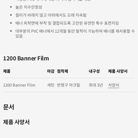
높은 치수안정성
컬러가 바래지 않고 야외에서도 오래 지속됨
배너 피착면에 부착 및 결합되도록 고안된 유연한 특수 표면지임
대부분의 PVC 배너에서 12개월 동안 탈착이 가능하여 배너를 재사용할 수
있음
1200 Banner Film
제품
마감
점착제
내구성
제품 사양서
1200 Banner Film
새틴
반영구 아크릴
최대 3년
사양서
문서
제품 사양서