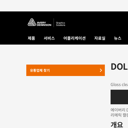
제품
서비스
어플리케이션
자료실
뉴스
DOL
keyboard_arrow_right
유통업체 찾기
Gloss cle
에이버리 
리메릭 캘
개요