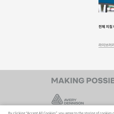
전체 지침
라이브러리
By clicking “Accept All Cookies”, you agree to the storing of cookies
©2026 Avery Dennison Corporation. All Right