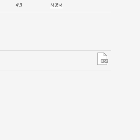
4년
사양서