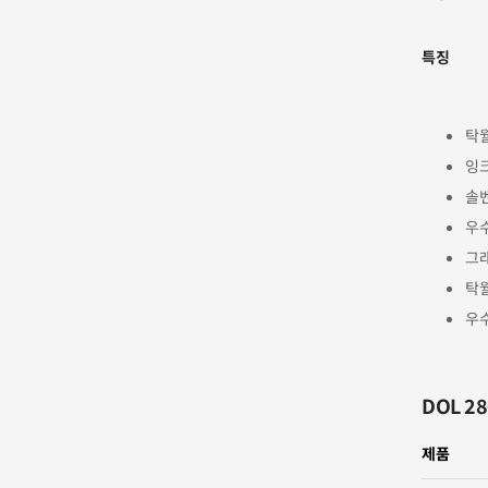
특징
탁월
잉
솔
우
그
탁
우
DOL 28
제품