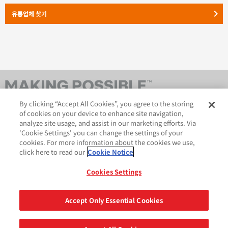
keyboard_arrow_right
유통업체 찾기
By clicking “Accept All Cookies”, you agree to the storing
of cookies on your device to enhance site navigation,
analyze site usage, and assist in our marketing efforts. Via
'Cookie Settings' you can change the settings of your
cookies. For more information about the cookies we use,
click here to read our
Cookie Notice
AveryDennison.com
법적 및 개인정보보호 공지
사이트 맵
쿠키 정책
Cookies Settings
GDPR 성명서
Accept Only Essential Cookies
공유