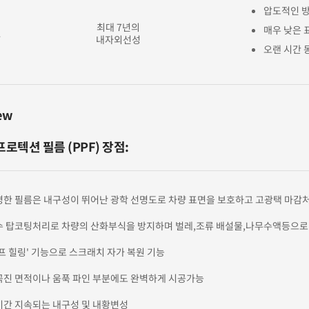
압도적인 방
최대 7년의
매우 낮은 
F
내자외선성
오랜 시간 
ew
로텍션 필름 (PPF) 장점:
명한 필름은 내구성이 뛰어난 광학 선명도로 차량 표면을 보호하고 고광택 마감처
수 탑코팅처리로 차량의 산화부식을 방지하며 벌레,조류 배설물,나무수액등으로
프 힐링' 기능으로 스크래치 자가 복원 기능
곡진 면적이나 움푹 파인 부분에도 완벽하게 시공가능
기간 지속되는 내구성 및 내황변성