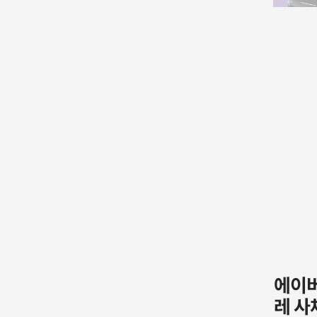
에이버
레 사