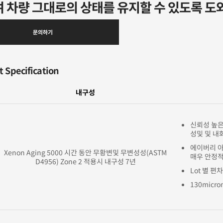
 차량 그대로의 상태를 유지할 수 있도록 도
문의하기
 Specification
내구성
신뢰성 높은
성및 및 내
에이버리 
Xenon Aging 5000 시간 동안 무황변및 무변성성(ASTM
매우 안정적
D4956)
Zone 2 적용시 내구성 7년
Lot 별 
130micro