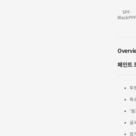
SPF-
BlackPP
Overvi
페인트 프
투
특
'셀
굴
장